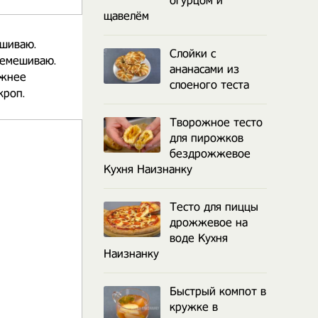
огурцом и
щавелём
ешиваю.
Слойки с
ремешиваю.
ананасами из
ежнее
слоеного теста
кроп.
Творожное тесто
для пирожков
бездрожжевое
Кухня Наизнанку
Тесто для пиццы
дрожжевое на
воде Кухня
Наизнанку
Быстрый компот в
кружке в