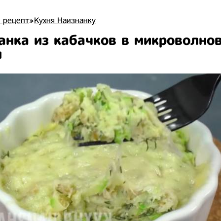
 рецепт
»
Кухня Наизнанку
анка из кабачков в микроволнов
м