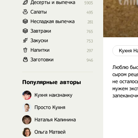
Десерты и выпечка
5905
Салаты
495
Несладкая выпечка
281
Завтраки
765
Закуски
753
Напитки
Кухня Н
297
Заготовки
946
Люблю быст
сыром реце
не осталос
Популярные авторы
мужем эксп
Кухня наизнанку
запеканочк
Просто Кухня
Наталья Калинина
Ольга Матвей