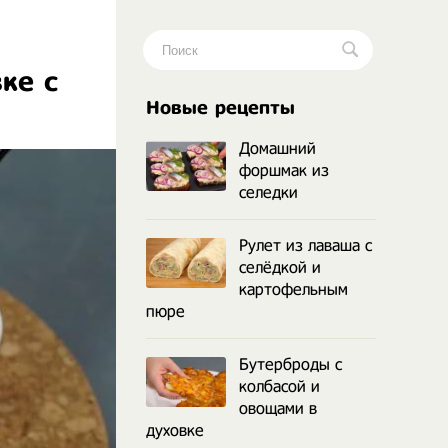
ке с
.
Новые рецепты
Домашний
форшмак из
селедки
Рулет из лаваша с
селёдкой и
картофельным
пюре
Бутерброды с
колбасой и
овощами в
духовке