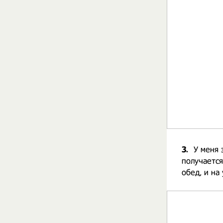
3.
У меня 
получается
обед, и на