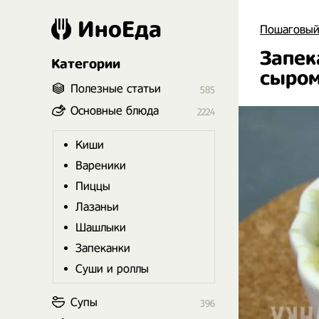
ИноЕда
Пошаговый
Запек
Категории
сыро
Полезные статьи
585
Основные блюда
2224
Киши
Вареники
Пиццы
Лазаньи
Шашлыки
Запеканки
Суши и роллы
Супы
396