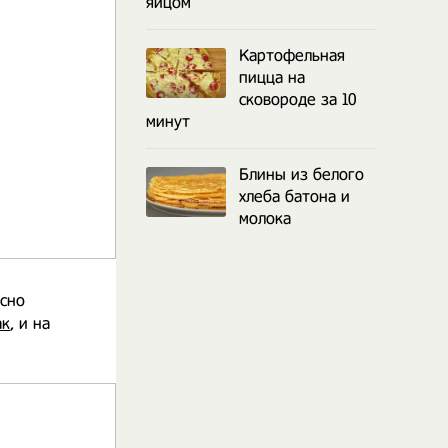
яйцом
Картофельная
пицца на
сковороде за 10
минут
Блины из белого
хлеба батона и
молока
усно
ак
, и на