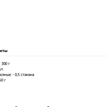
нты
 300 г
шт.
сяные - 0,5 стакана
60 г