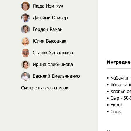
Люда Изи Кук
Джейми Оливер
Гордон Рамзи
Юлия Высоцкая
Сталик Ханкишиев
Ингредие
Ирина Хлебникова
Василий Емельяненко
• Кабачки -
• Яйца - 2 
Смотреть весь список
• Хлопья ов
• Сыр - 50-
• Укроп
• Соль