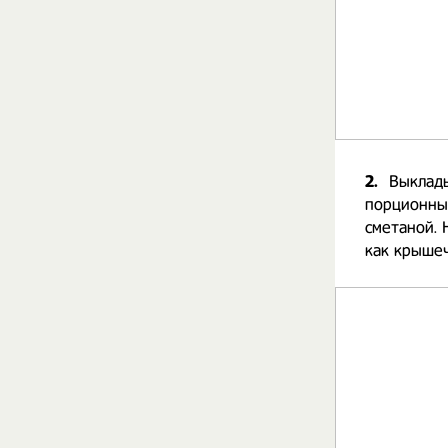
2.
Выклады
порционные
сметаной. 
как крышеч