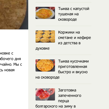
Тыква с капустой
тушеная на
сковороде
Коржики на
сметане и кефире
из детства в
духовке
новке с
абочего дня
Тыква кусочками
учайно. Мы с
приготовленная
сь новая
быстро и вкусно
на сковороде
Заготовка
запеченного
перца
болгарского на зиму в