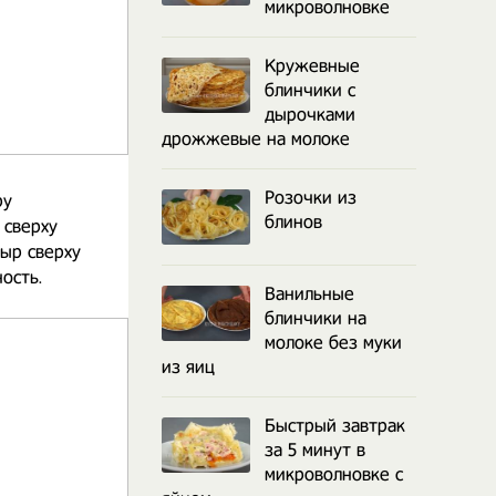
микроволновке
Кружевные
блинчики с
дырочками
дрожжевые на молоке
Розочки из
ру
блинов
 сверху
Сыр сверху
ость.
Ванильные
блинчики на
молоке без муки
из яиц
Быстрый завтрак
за 5 минут в
микроволновке с