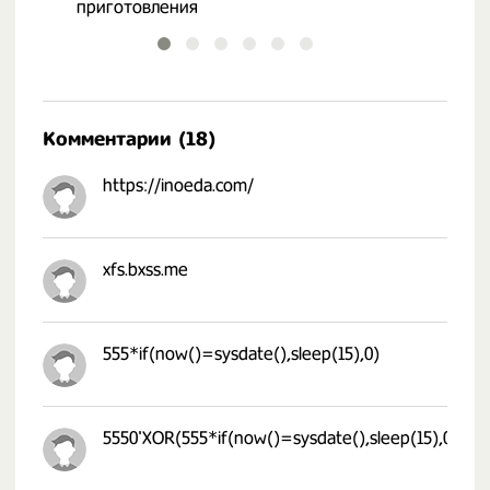
приготовления
Комментарии (18)
https://inoeda.com/
xfs.bxss.me
555*if(now()=sysdate(),sleep(15),0)
5550'XOR(555*if(now()=sysdate(),sleep(15),0))XO