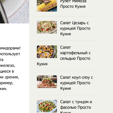
Рулет Мимоза
Просто Кухня
Салат Цезарь с
курицей Просто
Кухня
Салат
омидорами!
картофельный с
 использует
сельдью Просто
та
Кухня
 железо,
щиеся в
ии зрения,
Салат коул слоу с
пример,
курицей Просто
Кухня
жин.
Салат с тунцом и
фасолью Просто
Кухня