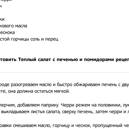
н
ки:
вкового масла
чеснока
нистой горчицы соль и перец
отовить Теплый салат с печенью и помидорами реце
роде разогреваем масло и быстро обжариваем печень с дву
е, она должна остаться мягкой.
перчим, добавляем паприку. Черри режем на половинки, лу
 выкладываем листья салата, сверху печень, затем черри и л
равки смешиваем масло, горчицу и чеснок, пропущенный че