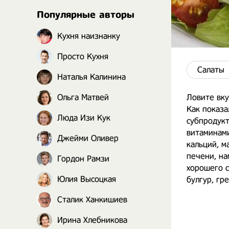
Популярные авторы
Кухня наизнанку
Просто Кухня
Салаты
Наталья Калинина
Ольга Матвей
Ловите вку
Как показа
Люда Изи Кук
субпродукт
витаминами
Джейми Оливер
кальций, м
печени, на
Гордон Рамзи
хорошего с
Юлия Высоцкая
булгур, гр
Сталик Ханкишиев
Ирина Хлебникова