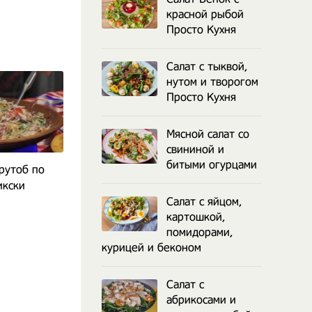
красной рыбой
Просто Кухня
Салат с тыквой,
нутом и творогом
Просто Кухня
Мясной салат со
свининой и
битыми огурцами
рутоб по
Салат восторг с
Салат Восторг 
икски
корейской морковью
печенью, я
Салат с яйцом,
корейской м
картошкой,
помидорами,
курицей и беконом
Салат с
абрикосами и