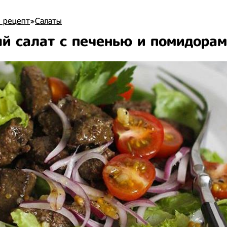
 рецепт
»
Салаты
й салат с печенью и помидора