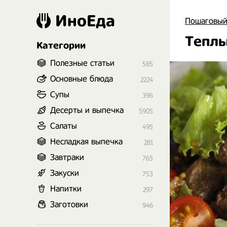
ИноЕда
Пошаговый
Теплы
Категории
Полезные статьи
585
Основные блюда
2224
Супы
396
Десерты и выпечка
5905
Салаты
495
Несладкая выпечка
281
Завтраки
765
Закуски
753
Напитки
297
Заготовки
946