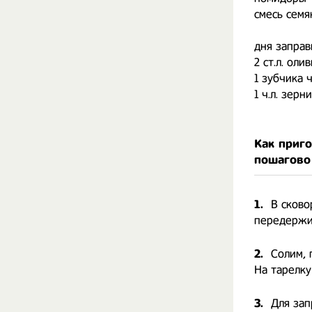
смесь семя
дня заправ
2 ст.л. оли
1 зубчика 
1 ч.л. зер
Как приг
пошагово
1.
В сково
передержит
2.
Солим, 
На тарелку
3.
Для зап