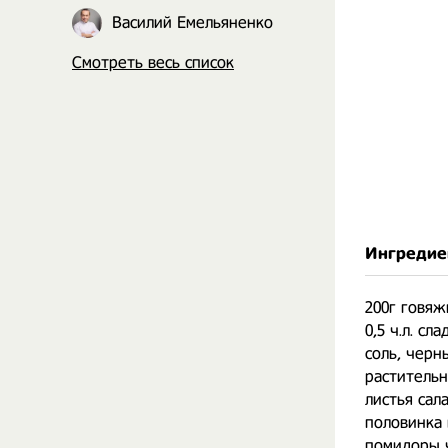
Василий Емельяненко
Смотреть весь список
Ингредие
200г говяж
0,5 ч.л. сл
соль, черн
растительн
листья сал
половинка 
помидоры 