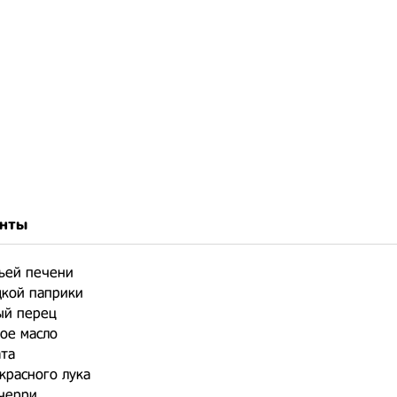
нты
ьей печени
адкой паприки
ый перец
ое масло
ата
красного лука
черри