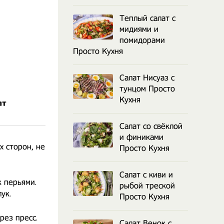
Теплый салат с
мидиями и
помидорами
Просто Кухня
Салат Нисуаз с
тунцом Просто
Кухня
пт
Салат со свёклой
и финиками
х сторон, не
Просто Кухня
Салат с киви и
к перьями.
рыбой треской
ук.
Просто Кухня
рез пресс.
Салат Венок с