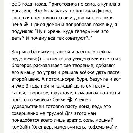
её 3 года назад. Приготовила не сама, а купила в
магазине. Это была какая-то польская фирма,
состав из непоняных слов и довольно высокая
цена 😅. Придя домой и попробовав ложечку, я
подумала: "Ну и хрень, куда теперь мне это
деть? И почему все так советуют?.."
Закрыла баночку крышкой и забыла о ней на
неделю-две)). Потом снова увидела как кто-то из
блогеров расхваливает сие творение, добавляя
его в кашу по утрам и решила всё-же дать пасте
второй шанс. А потом...искра, буря, безумие и вот
я уже 3 года почти каждый день ем пасту с
кашей, творогом, фруктами, намазывая на хлеб и
просто ложкой из банки 😁. А ещё с
удовольствием готовлю пасту дома, ведь это
совершенно не трудно! Для этого нам
понадобятся всего лишь арахис, соль, мощный
комбайн (блендер, измельчитель, кофемолка) и