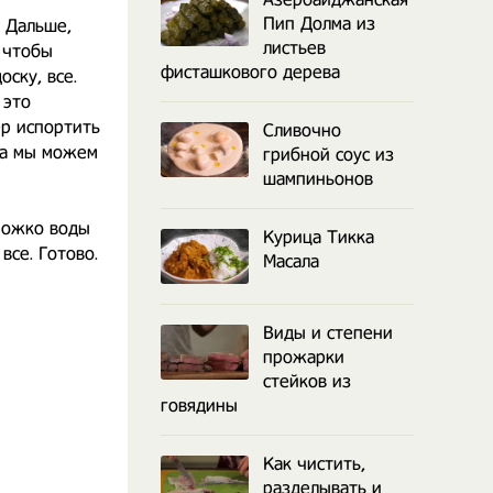
Пип Долма из
 Дальше,
листьев
 чтобы
фисташкового дерева
оску, все.
 это
ер испортить
Сливочно
гда мы можем
грибной соус из
шампиньонов
множко воды
Курица Тикка
все. Готово.
Масала
Виды и степени
прожарки
стейков из
говядины
Как чистить,
разделывать и