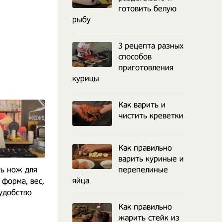
готовить белую
рыбу
3 рецепта разных
способов
приготовления
курицы
Как варить и
чистить креветки
Как правильно
варить куриные и
ть нож для
Как похудеть? Диета или
перепелиные
Как стать у
яйца
 форма, вес,
правильное питание?
женщиной в
удобство
оты
Как правильно
жарить стейк из