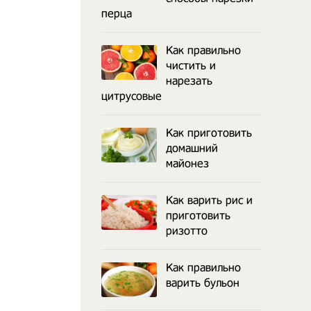
перца
Как правильно
чистить и
нарезать
цитрусовые
Как приготовить
домашний
майонез
Как варить рис и
приготовить
ризотто
Как правильно
варить бульон