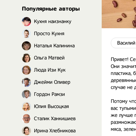
Популярные авторы
Кухня наизнанку
Просто Кухня
Василий
Наталья Калинина
Ольга Матвей
Привет! Се
Они значит
Люда Изи Кук
пластика, 
деревянные
Джейми Оливер
случае не 
Гордон Рамзи
Потому что
Юлия Высоцкая
вас тупыми
же лучше п
Сталик Ханкишиев
размножаю
мяса, зеле
Ирина Хлебникова