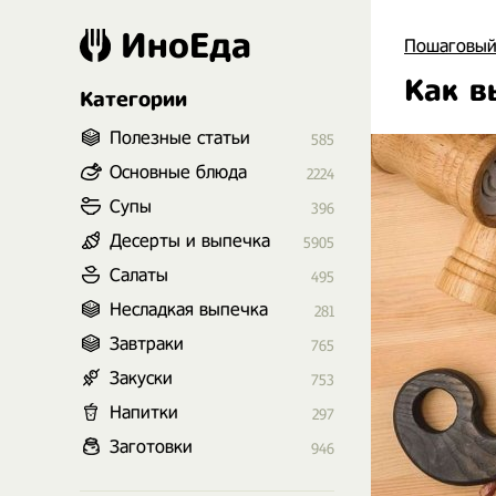
ИноЕда
Пошаговый
Как в
Категории
Полезные статьи
585
Основные блюда
2224
Супы
396
Десерты и выпечка
5905
Салаты
495
Несладкая выпечка
281
Завтраки
765
Закуски
753
Напитки
297
Заготовки
946