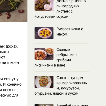
Долма с рыбой в
виноградных
листьях с
йогуртовым соусом
Рисовая каша с
маком
ых досках.
Свиные
нкого
ребрышки с
ают
грибами
 ни в коем
лисичками в вине
Салат с тунцом
и станут у
консервированны
и. И конечно
м, кукурузой,
и него не
огурцами, яйцом и луком
расную для
Азербайджанская