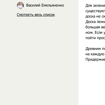
Василий Емельяненко
Для зелени
существуют
Смотреть весь список
доска не ск
Доска лежи
большая ве
нож. Если 
пойти прос
Древним по
на каждую 
Придержива