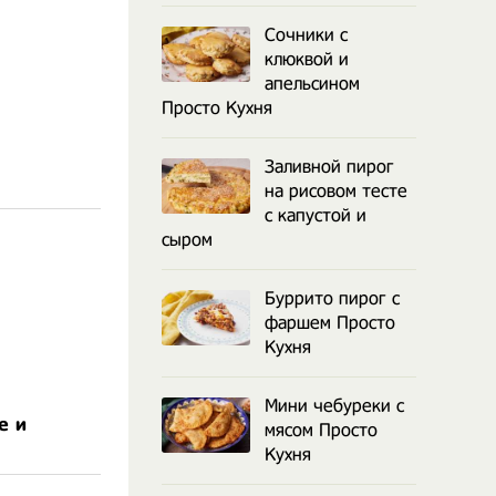
Сочники с
клюквой и
апельсином
Просто Кухня
Заливной пирог
на рисовом тесте
с капустой и
сыром
Буррито пирог с
фаршем Просто
Кухня
Мини чебуреки с
е и
мясом Просто
Кухня