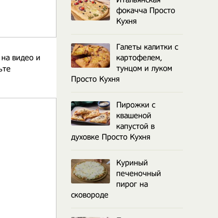
фокачча Просто
Кухня
Галеты калитки с
 на видео и
картофелем,
тунцом и луком
ьте
Просто Кухня
Пирожки с
квашеной
капустой в
духовке Просто Кухня
Куриный
печеночный
пирог на
сковороде