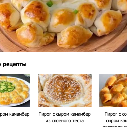
 рецепты
ыром камамбер
Пирог с сыром камамбер
Пирог с со
из слоеного теста
сыром ка