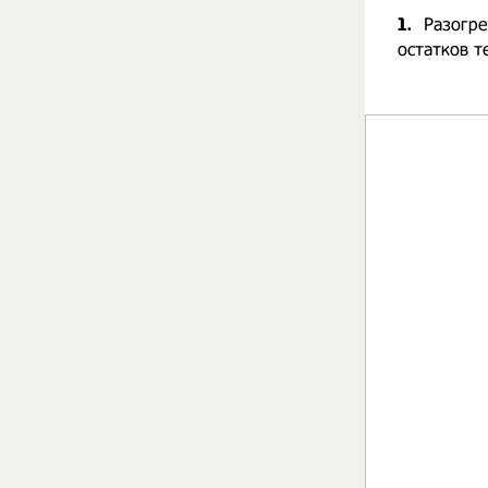
1.
Разогре
остатков т
⠀