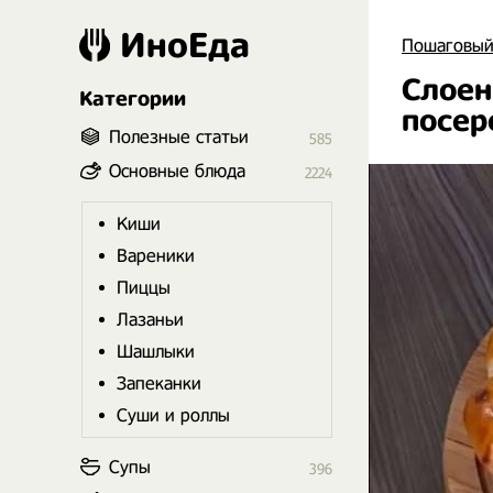
ИноЕда
Пошаговый
Слоен
Категории
посер
Полезные статьи
585
Основные блюда
2224
Киши
Вареники
Пиццы
Лазаньи
Шашлыки
Запеканки
Суши и роллы
Супы
396