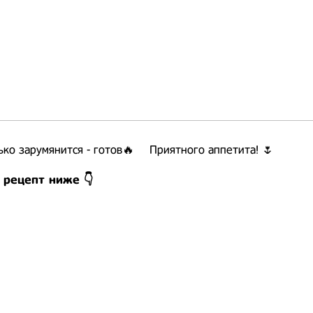
ько зарумянится - готов🔥 ⠀ Приятного аппетита! 🌷
 рецепт ниже 👇