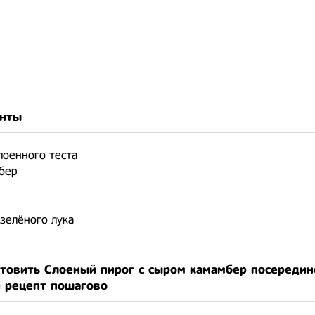
нты
лоенного теста
бер
зелёного лука
отовить Слоеный пирог с сыром камамбер посередин
и рецепт пошагово