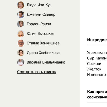
Люда Изи Кук
Джейми Оливер
Гордон Рамзи
Юлия Высоцкая
Ингредие
Сталик Ханкишиев
Ирина Хлебникова
Упаковка с
Сыр Камам
Василий Емельяненко
Сосиски
Желток
Смотреть весь список
И немного 
Как приг
сосискам