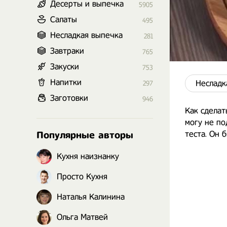
Десерты и выпечка
5905
Салаты
495
Несладкая выпечка
281
Завтраки
765
Закуски
753
Напитки
Несладк
297
Заготовки
946
Как сделат
могу не по
теста. Он 
Популярные авторы
Кухня наизнанку
Просто Кухня
Наталья Калинина
Ольга Матвей