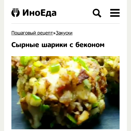
ИноЕда
Пошаговый рецепт
»
Закуски
Сырные шарики с беконом
.