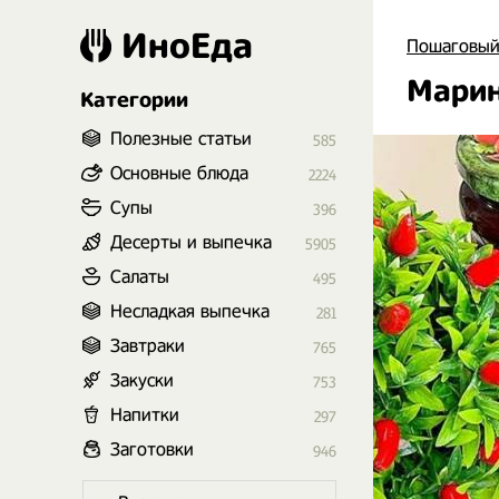
ИноЕда
Пошаговый
Марин
Категории
Полезные статьи
585
Основные блюда
2224
Супы
396
Десерты и выпечка
5905
Салаты
495
Несладкая выпечка
281
Завтраки
765
Закуски
753
Напитки
297
Заготовки
946