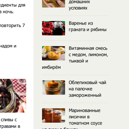
домашних
едиенты для
условиях
а ночь.
Варенье из
повторить 7
граната и рябины
инадом и
Витаминная смесь
с медом, лимоном,
тыквой и
имбирём
Облепиховый чай
на палочке
замороженный
Маринованные
лисички в
 сливы с
Маринованные сливы на
Вяленые сливы
томатном соусе
травами в
зиму
в домашних 