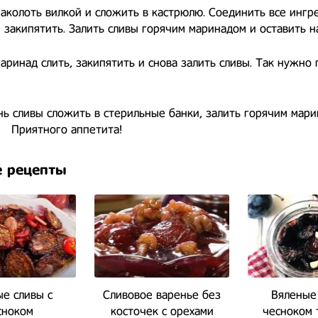
аколоть вилкой и сложить в кастрюлю. Соединить все ингр
 закипятить. Залить сливы горячим маринадом и оставить н
аринад слить, закипятить и снова залить сливы. Так нужно 
нь сливы сложить в стерильные банки, залить горячим мар
 ⠀ Приятного аппетита!
 рецепты
е сливы с
Сливовое варенье без
Вяленые
сноком
косточек с орехами
чесноком 