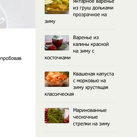
Янтарное варенье
из груш дольками
прозрачное на
зиму
Варенье из
калины красной
на зиму с
косточками
опробовав
Квашеная капуста
с морковью на
зиму хрустящая
классическая
Маринованные
чесночные
стрелки на зиму