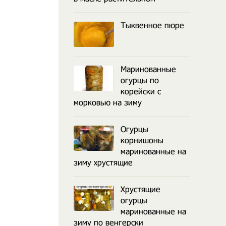
Тыквенное пюре
Маринованные
огурцы по
корейски с
морковью на зиму
Огурцы
корнишоны
маринованные на
зиму хрустящие
Хрустящие
огурцы
маринованные на
зиму по венгерски