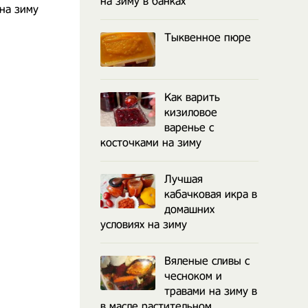
на зиму в банках
на зиму
Тыквенное пюре
Как варить
кизиловое
варенье с
косточками на зиму
Лучшая
кабачковая икра в
домашних
условиях на зиму
Вяленые сливы с
чесноком и
травами на зиму в
в масле растительном