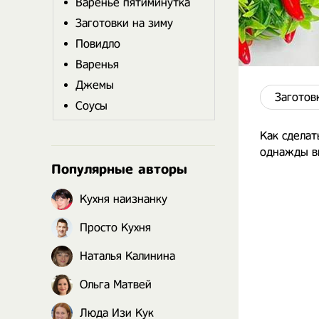
Варенье пятиминутка
Заготовки на зиму
Повидло
Варенья
Джемы
Заготов
Соусы
Как сделат
однажды вы
Популярные авторы
Кухня наизнанку
Просто Кухня
Наталья Калинина
Ольга Матвей
Люда Изи Кук