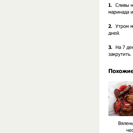
1.
Сливы н
маринада и
2.
Утром м
дней.
3.
На 7 де
закрутить.
Похожие
Вялены
че