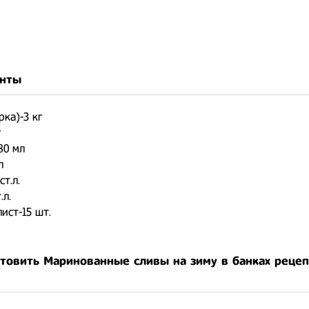
нты
рка)-3 кг
г
80 мл
л
ст.л.
.л.
ист-15 шт.
отовить Маринованные сливы на зиму в банках рецеп