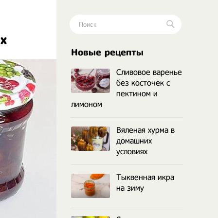
х
.
Новые рецепты
Сливовое варенье
без косточек с
пектином и
лимоном
Вяленая хурма в
домашних
условиях
Тыквенная икра
на зиму