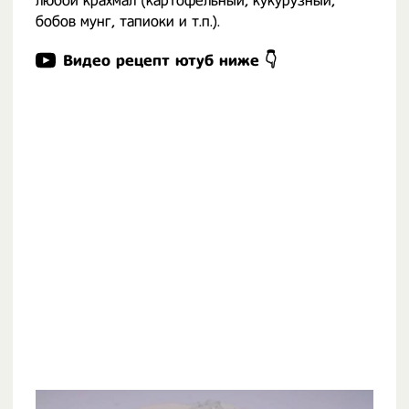
любой крахмал (картофельный, кукурузный,
бобов мунг, тапиоки и т.п.).
Видео рецепт ютуб ниже 👇