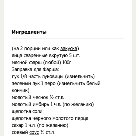
Ингредиенты
(на 2 порции или как
закуска
)
яйца сваренные вкрутую 5 шт.
мясной фарш (любой) 100г
Заправка для Фарша:
лук 1/8 часть луковицы (измельчить)
зеленый лук 1 перо (измельчить белый
кончик)
молотый чеснок ½ ст.л.
молотый имбирь 1 ч.л. (по желанию)
щепотка соли
щепотка черного молотого перца
сахар 1 ч.л. (по желанию)
соевый
соус
½ ст.л.