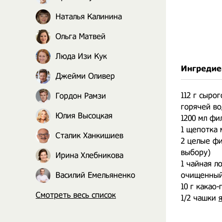
Наталья Калинина
Ольга Матвей
Люда Изи Кук
Ингредие
Джейми Оливер
112 г сыро
Гордон Рамзи
горячей во
Юлия Высоцкая
1200 мл фи
1 щепотка 
Сталик Ханкишиев
2 целые фи
выбору)
Ирина Хлебникова
1 чайная л
Василий Емельяненко
очищенный 
10 г какао
Смотреть весь список
1/2 чашки