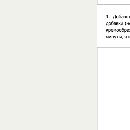
1.
Добавьт
добавки (н
кремообраз
минуты, чт