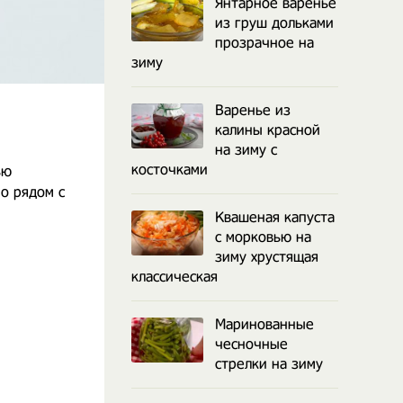
Янтарное варенье
из груш дольками
прозрачное на
зиму
Варенье из
калины красной
на зиму с
косточками
ью
о рядом с
Квашеная капуста
с морковью на
зиму хрустящая
классическая
Маринованные
чесночные
стрелки на зиму