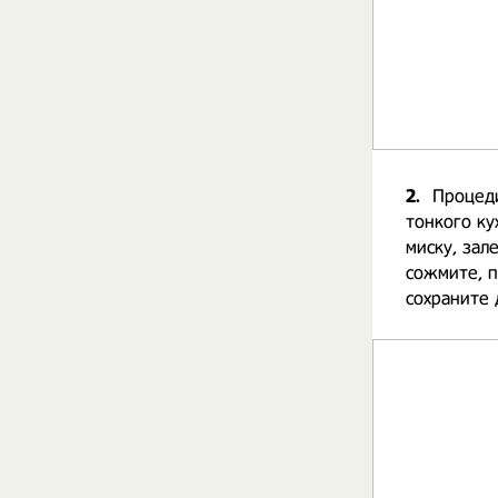
2.
Процеди
тонкого ку
миску, зал
сожмите, п
сохраните 