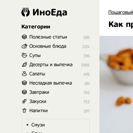
ИноЕда
Пошаговый
Как п
Категории
Полезные статьи
585
Основные блюда
2224
Супы
396
Десерты и выпечка
5905
Салаты
495
Несладкая выпечка
281
Завтраки
765
Закуски
753
Напитки
297
Смузи