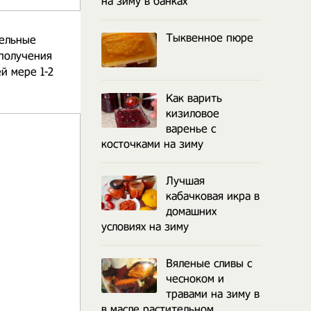
на зиму в банках
Тыквенное пюре
тельные
 получения
й мере 1-2
Как варить
кизиловое
варенье с
косточками на зиму
Лучшая
кабачковая икра в
домашних
условиях на зиму
Вяленые сливы с
чесноком и
травами на зиму в
в масле растительном