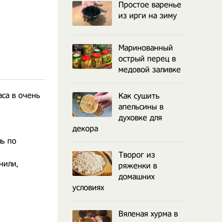
Простое варенье
из ирги на зиму
Маринованный
острый перец в
медовой заливке
аса в очень
Как сушить
апельсины в
духовке для
декора
ль по
Творог из
нили,
ряженки в
домашних
условиях
Вяленая хурма в