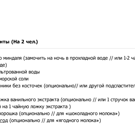
нты (На
2 чел.
)
го миндаля (замочить на ночь в прохладной воде // или 1-2 ч
де)
льтрованной воды
морской соли
ники без косточек (опционально// или другой подсластите
ожка ванильного экстракта (опционально // или 1 стручок ва
на 1 чайную ложку экстракта )
-порошка (опционально // для «шоколадного молока»)
ягод
(опционально // для «ягодного молока»)