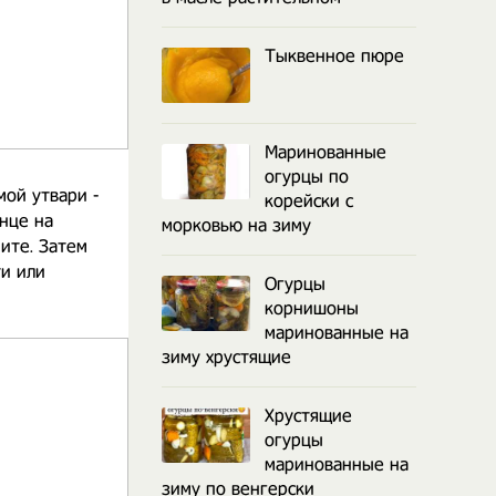
Тыквенное пюре
Маринованные
огурцы по
ой утвари -
корейски с
нце на
морковью на зиму
ите. Затем
ти или
Огурцы
корнишоны
маринованные на
зиму хрустящие
Хрустящие
огурцы
маринованные на
зиму по венгерски