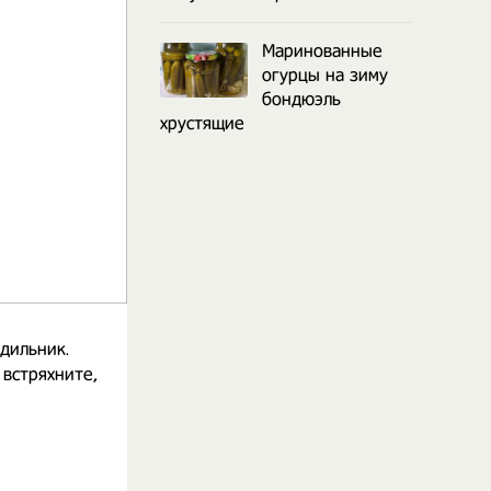
Маринованные
огурцы на зиму
бондюэль
хрустящие
дильник.
 встряхните,