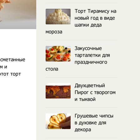
Торт Тирамису на
новый год в виде
шапки деда
мороза
Закусочные
тарталетки для
 сметанные
праздничного
м и
стола
этот торт
Двухцветный
Пирог с творогом
и тыквой
Грушевые чипсы
в духовке для
декора