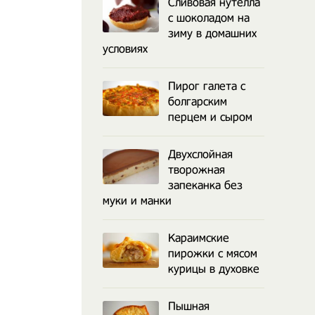
Сливовая нутелла
с шоколадом на
зиму в домашних
условиях
Пирог галета с
болгарским
перцем и сыром
Двухслойная
творожная
запеканка без
муки и манки
Караимские
пирожки с мясом
курицы в духовке
Пышная