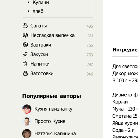
Куличи
Хлеб
Салаты
495
Несладкая выпечка
281
Завтраки
765
Ингредие
Закуски
753
Напитки
297
Для светло
Заготовки
Декор може
946
В 100 г - 2
Диаметр ф
Популярные авторы
Коржи
Кухня наизнанку
Мука - 130 
Сметана 15-
Просто Кухня
Яйца курин
Сода - 2 г
Наталья Калинина
Разрыхлите