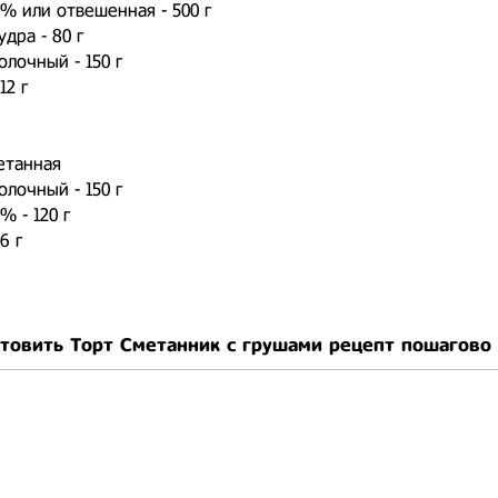
% или отвешенная - 500 г
удра - 80 г
лочный - 150 г
12 г
етанная
лочный - 150 г
% - 120 г
6 г
отовить Торт Сметанник с грушами рецепт пошагово