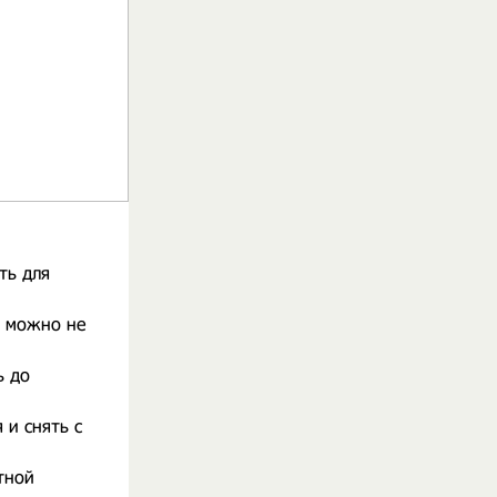
ть для
, можно не
ь до
 и снять с
тной