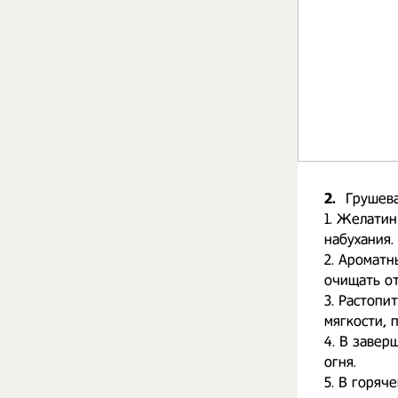
2.
Грушева
1. Желатин
набухания.
2. Ароматн
очищать о
3. Растопи
мягкости,
4. В завер
огня.
5. В горяч