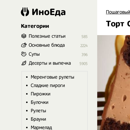
ИноЕда
Пошаговый
Торт 
Категории
Полезные статьи
585
Основные блюда
2224
Супы
396
Десерты и выпечка
5905
Меренговые рулеты
Сладкие пироги
Пирожки
Булочки
Рулеты
Брауни
Мармелад