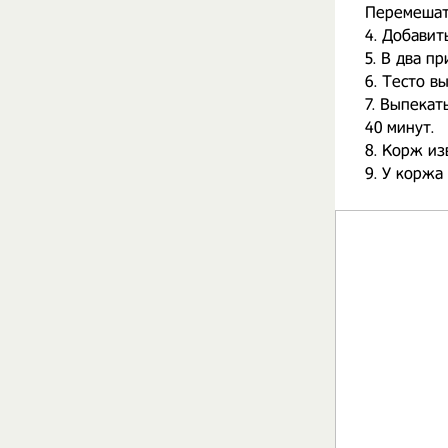
Перемешать
4. Добавит
5. В два п
6. Тесто в
7. Выпекат
40 минут.
8. Корж из
9. У коржа