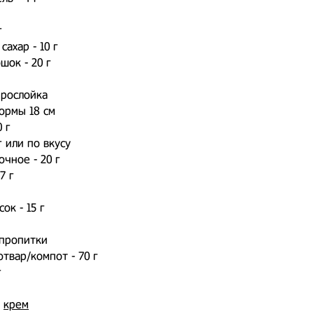
г
ахар - 10 г
шок - 20 г
прослойка
ормы 18 см
 г
г или по вкусу
очное - 20 г
7 г
ок - 15 г
 пропитки
твар/компот - 70 г
г
й
крем