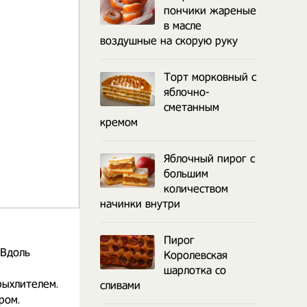
пончики жареные
в масле
воздушные на скорую руку
Торт морковный с
яблочно-
сметанным
кремом
Яблочный пирог с
большим
количеством
начинки внутри
Пирог
 Вдоль
Королевская
шарлотка со
рыхлителем.
сливами
ром.