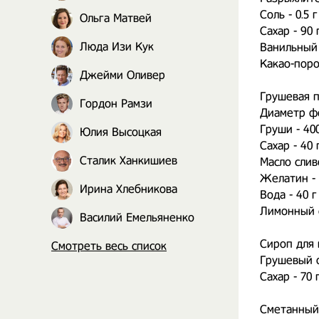
Соль - 0.5 г
Ольга Матвей
Сахар - 90 
Люда Изи Кук
Ванильный с
Какао-поро
Джейми Оливер
Грушевая 
Гордон Рамзи
Диаметр ф
Груши - 400
Юлия Высоцкая
Сахар - 40 
Сталик Ханкишиев
Масло слив
Желатин - 
Ирина Хлебникова
Вода - 40 г
Лимонный с
Василий Емельяненко
Сироп для
Смотреть весь список
Грушевый о
Сахар - 70 
Сметанны