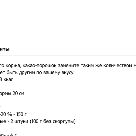
нты
го коржа, какао-порошок замените таким же количеством м
т быть другим по вашему вкусу.
98 ккал
ормы 20 см
г
20 % - 150 г
ые - 2 штуки (100 г без скорлупы)
ль - 4 г