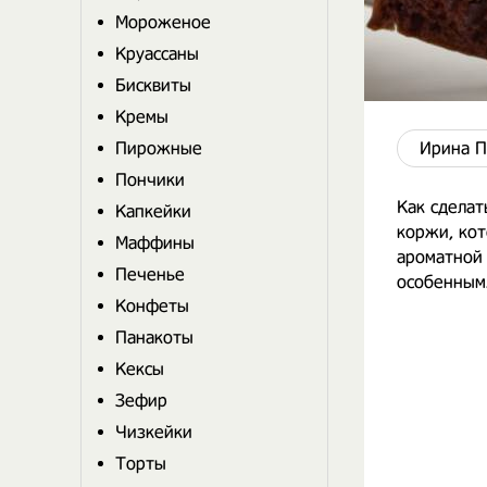
Мороженое
Круассаны
Бисквиты
Кремы
Пирожные
Ирина П
Пончики
Как сдела
Капкейки
коржи, ко
Маффины
ароматной 
Печенье
особенным
Конфеты
Панакоты
Кексы
Зефир
Чизкейки
Торты