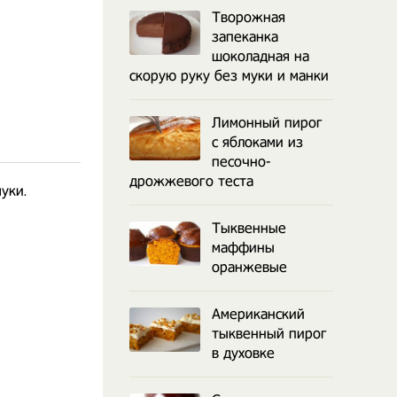
Творожная
запеканка
шоколадная на
скорую руку без муки и манки
Лимонный пирог
с яблоками из
песочно-
дрожжевого теста
уки.
Тыквенные
маффины
оранжевые
Американский
тыквенный пирог
в духовке