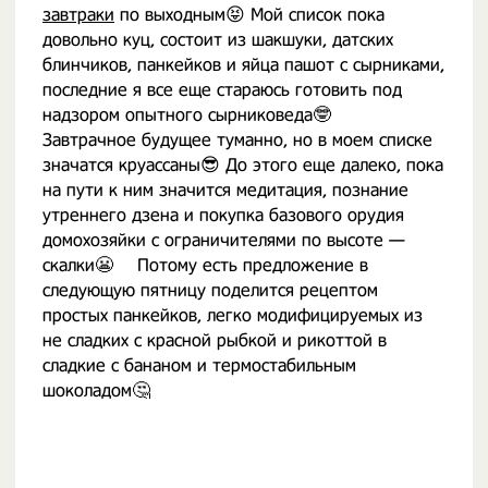
завтраки
по выходным😝 Мой список пока
довольно куц, состоит из шакшуки, датских
блинчиков, панкейков и яйца пашот с сырниками,
последние я все еще стараюсь готовить под
надзором опытного сырниковеда🤓 ⠀
Завтрачное будущее туманно, но в моем списке
значатся круассаны😎 До этого еще далеко, пока
на пути к ним значится медитация, познание
утреннего дзена и покупка базового орудия
домохозяйки с ограничителями по высоте —
скалки😬 ⠀ Потому есть предложение в
следующую пятницу поделится рецептом
простых панкейков, легко модифицируемых из
не сладких с красной рыбкой и рикоттой в
сладкие с бананом и термостабильным
шоколадом🤔