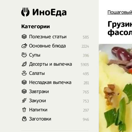
ИноЕда
Пошаговый
Грузи
Категории
фасол
Полезные статьи
585
Основные блюда
2224
Супы
396
Десерты и выпечка
5905
Салаты
495
Несладкая выпечка
281
Завтраки
765
Закуски
753
Напитки
297
Заготовки
946