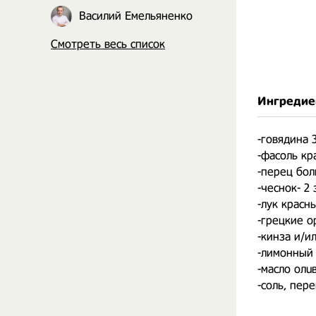
Василий Емельяненко
Смотреть весь список
Ингредие
-говядина 3
-фасоль кр
-перец болг
-чеснок- 2
-лук красн
-грецкие о
-кинза и/и
-лимонный
-масло олu
-соль, пер