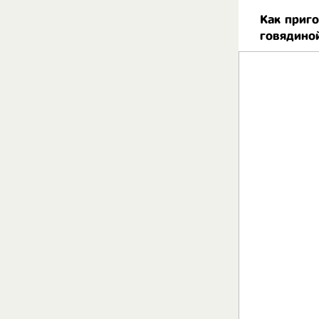
Как приго
говядино