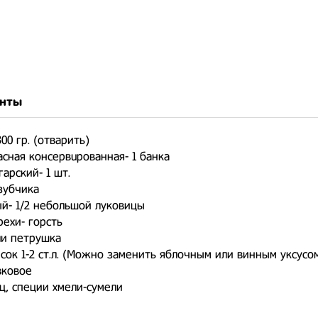
нты
00 гр. (отварить)
асная консервuрованная- 1 банка
арский- 1 шт.
 зубчика
ый- 1/2 небольшой луковицы
рехи- горсть
ли петрушка
 сок 1-2 ст.л. (Можно заменить яблочным или винным уксусо
вковое
ец, специи хмели-сумели