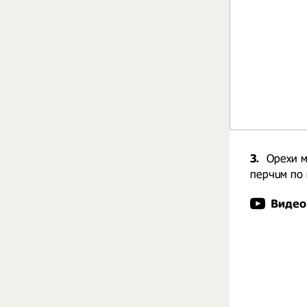
3.
Орехи м
перчuм по 
Видео