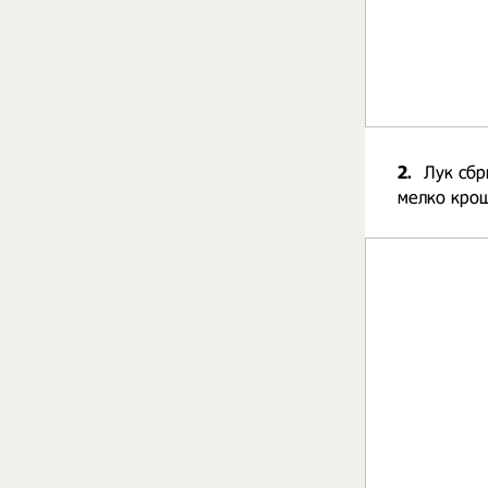
2.
Лук сбр
мелко кро