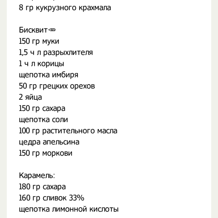
8 гр кукрузного крахмала
⠀
Бисквит🥕
150 гр муки
1,5 ч л разрыхлителя
1 ч л корицы
щепотка имбиря
50 гр грецких орехов
2 яйца
150 гр сахара
щепотка соли
100 гр растительного масла
цедра апельсина
150 гр моркови
Карамель:
180 гр сахара
160 гр сливок 33%
щепотка лимонной кислоты