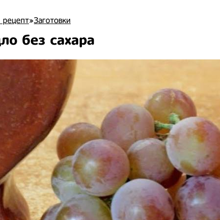
 рецепт
»
Заготовки
ло без сахара