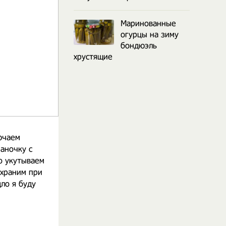
Маринованные
огурцы на зиму
бондюэль
хрустящие
ючаем
аночку с
о укутываем
 храним при
ло я буду