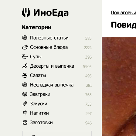
ИноЕда
Пошаговый
Повид
Категории
Полезные статьи
585
Основные блюда
2224
Супы
396
Десерты и выпечка
5905
Салаты
495
Несладкая выпечка
281
Завтраки
765
Закуски
753
Напитки
297
Заготовки
946