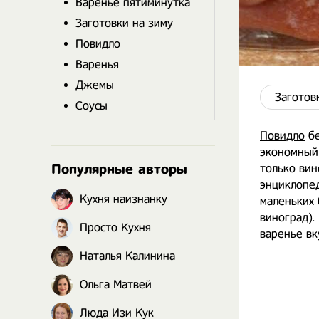
Варенье пятиминутка
Заготовки на зиму
Повидло
Варенья
Джемы
Заготов
Соусы
Повидло
бе
экономный
Популярные авторы
только вин
энциклопед
Кухня наизнанку
маленьких 
виноград).
Просто Кухня
варенье вк
Наталья Калинина
Ольга Матвей
Люда Изи Кук