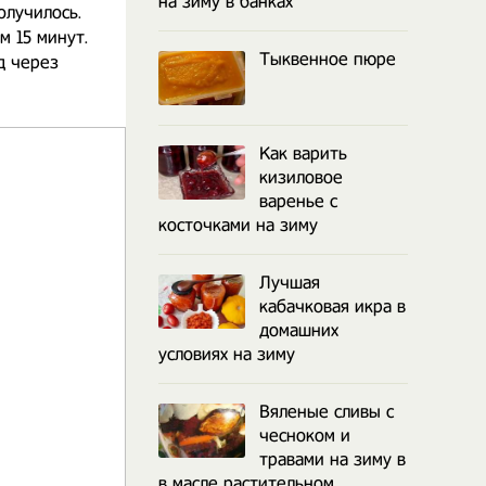
на зиму в банках
олучилось.
 15 минут.
Тыквенное пюре
д через
Как варить
кизиловое
варенье с
косточками на зиму
Лучшая
кабачковая икра в
домашних
условиях на зиму
Вяленые сливы с
чесноком и
травами на зиму в
в масле растительном