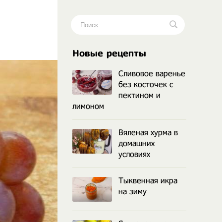
.
Новые рецепты
Сливовое варенье
без косточек с
пектином и
лимоном
Вяленая хурма в
домашних
условиях
Тыквенная икра
на зиму