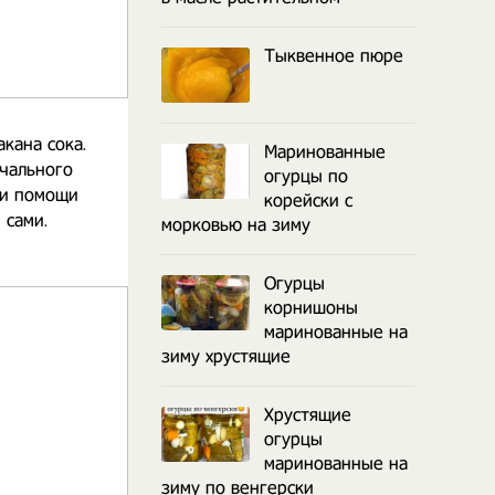
Тыквенное пюре
кана сока.
Маринованные
ачального
огурцы по
ри помощи
корейски с
 сами.
морковью на зиму
Огурцы
корнишоны
маринованные на
зиму хрустящие
Хрустящие
огурцы
маринованные на
зиму по венгерски