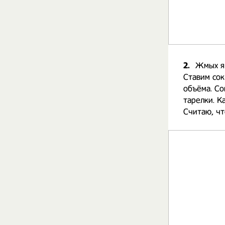
2.
Жмых я 
Ставим сок
объёма. Со
тарелки. К
Считаю, чт