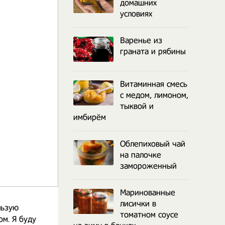
домашних
условиях
Варенье из
граната и рябины
Витаминная смесь
с медом, лимоном,
тыквой и
имбирём
Облепиховый чай
на палочке
замороженный
Маринованные
лисички в
льзую
томатном соусе
м. Я буду