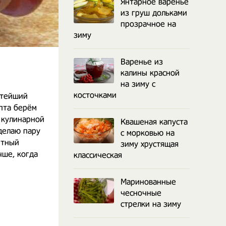
Янтарное варенье
из груш дольками
прозрачное на
зиму
Варенье из
калины красной
на зиму с
косточками
стейший
пта берём
 кулинарной
Квашеная капуста
делаю пару
с морковью на
ртный
зиму хрустящая
чше, когда
классическая
Маринованные
чесночные
стрелки на зиму