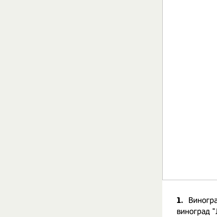
1.
Виногра
виноград "