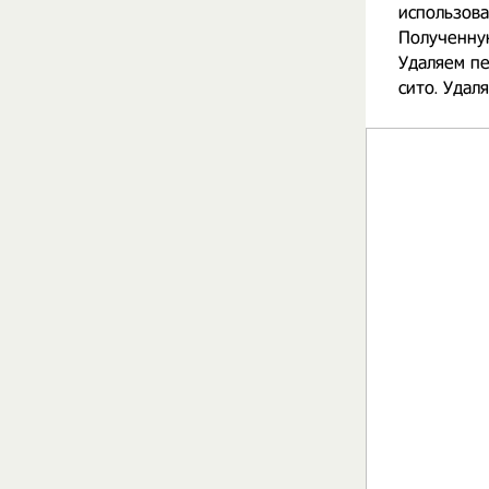
использова
Полученную
Удаляем пе
сито. Удал