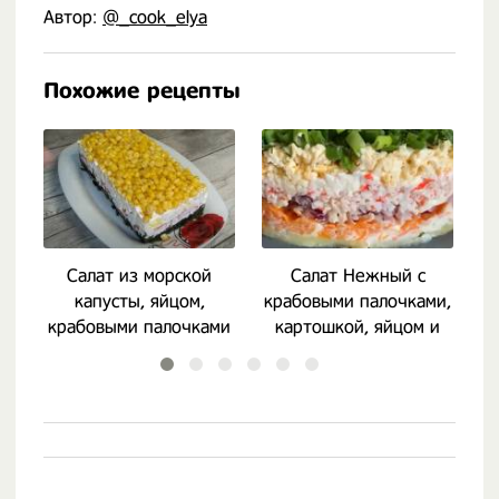
Автор:
@_cook_elya
Похожие рецепты
Салат из морской
Салат Нежный с
капусты, яйцом,
крабовыми палочками,
к
крабовыми палочками
картошкой, яйцом и
и кукурузой
луком