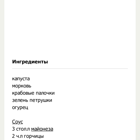
Ингредиенты
капуста
морковь
крабовые палочки
зелень петрушки
огурец
⠀
Соус
3 стол.л
майонеза
2 ч.л горчицы