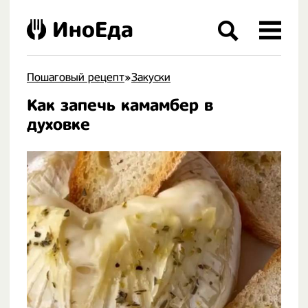
ИноЕда
Пошаговый рецепт
»
Закуски
Как запечь камамбер в
.
духовке