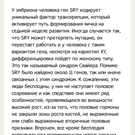
У эмбриона человека ген SRY кодирует
уникальный фактор транскрипции, который
активирует путь формирования яичка на
седьмой неделе развития. Иногда случается так,
что SRY может претерпеть мутацию, он
перестает работать и у человека с таким
вариантом гена, несмотря на кариотип XY,
дифференцировка пойдет по женскому типу.
Это так называемый синдром Свайера. Помимо
SRY было найдено около 11 генов, так или иначе
связанных с этим синдромом. К сожалению, эти
люди бесплодны, у них не наступает половое
созревание и как следствие они имеют ряд
особенностей, проявляющихся во внешности:
высокий рост, из-за того, что половые гормоны
не закрыли зоны роста костей, не выраженные
или слабо выраженные вторичные половые
признаки. Впрочем, все кроме бесплодия
поправимо при своевременном использовании