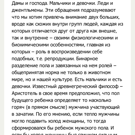
Дамы и господа. Мальчики и девочки. Леди и
джентльмены. Эти обращения подразумевают
что мы хотим привлечь внимание двух больших,
вроде как схожих внутри групп людей, каждая из
которых отличается друг от друга как внешне,
так и внутренне – своими физиологическими и
биохимическими особенностями, главная из
которых – роль в воспроизведении себе
подобных, т.е. репродукции. Бинарное
разделение пола и завязанных на нем ролей –
общепринятая норма не только в животном
мире, но и нашей культуре. Есть мальчики и есть
девочки. Известный древнегреческий философ –
Аристотель в свое время предположил, что пол
будущего ребенка определяет то насколько
горяч (в прямом смысле) мужчина участвующий
в зачатии. По его мнению, если тепло мужчины
могло подавить холод женщины, то тогда
сформировался бы ребенок мужского пола. И
если бы холод женщины был слишком сильным,