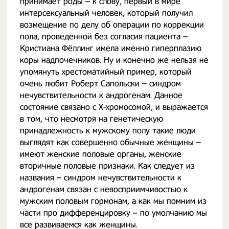
принимает роды – к слову, первый в мире
интерсексуальный человек, который получил
возмещение по делу об операции по коррекции
пола, проведенной без согласия пациента –
Кристиана Фёллинг имела именно гиперплазию
коры надпочечников. Ну и конечно же нельзя не
упомянуть хрестоматийный пример, который
очень любит Роберт Сапольски – синдром
нечувствительности к андрогенам. Данное
состояние связано с Х-хромосомой, и выражается
в том, что несмотря на генетическую
принадлежность к мужскому полу такие люди
выглядят как совершенно обычные женщины –
имеют женские половые органы, женские
вторичные половые признаки. Как следует из
названия – синдром нечувствительности к
андрогенам связан с невосприимчивостью к
мужским половым гормонам, а как мы помним из
части про дифференцировку – по умолчанию мы
все развиваемся как женщины.