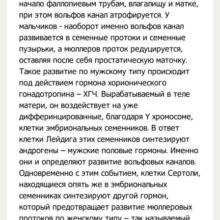
начало фаллопиевым трубам, влагалищу и матке,
при этом вольфов канал атрофируется. У
мальчиков - наоборот именно вольфов канал
развивается в семенные протоки и семенные
пузырьки, а мюллеров проток редуцируется,
оставляя после себя простатическую маточку.
Такое развитие по мужскому типу происходит
под действием гормона хорионического
гонадотропина – ХГЧ. Вырабатываемый в теле
матери, он воздействует на уже
дифферинцированные, благодаря Y хромосоме,
клетки эмбриональных семенников. В ответ
клетки Лейдига этих семенников синтезируют
андрогены – мужские половые гормоны. Именно
они и определяют развитие вольфовых каналов.
Одновременно с этим событием, клетки Сертоли,
находящиеся опять же в эмбриональных
семенниках синтезируют другой гормон,
который предотвращает развитие мюллеровых
протоков по женскому типу – так называемый