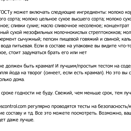
 ГОСТу может включать следующие ингредиенты: молоко ко
го сорта; молоко цельное сухое высшего сорта; молоко сух
ое; сливки сухие; масло сливочное несоленое; концентрат
ьный сухой мезофильных молочнокислых стрептококков; мо
фермент сычужный; пепсин пищевой говяжий и свиной; кал
 вода питьевая. Если в составе на упаковке вы видите что-т
ое, стоит задуматься брать его или нет
не должен быть крахмал! И лучшим/простым тестом на сод
апля йода на творог (синеет, если есть крахмал). Но это вы
олько дома.
 сроке годности не буду. Свежий, чем меньше срок, тем лу
oscontrol.com регулярно проводятся тесты на безопасность/
ие составу и тд. Все это можете посмотреть. Возможно, ва
дет даже лучше.