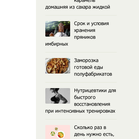
карамель
домашняя из сахара жидкой
Срок и условия
хранения
пряников
имбирных
Заморозка
готовой еды
полуфабрикатов
Нутрицевтики для
быстрого
восстановления
при интенсивных тренировках
Сколько раз в
день нужно есть,