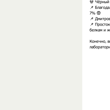
💀 Чёрный 
📌 Благода
7% 😨
📌 Дмитров
📌 Просто
белкам и ж
⠀
Конечно, в
лаборатори