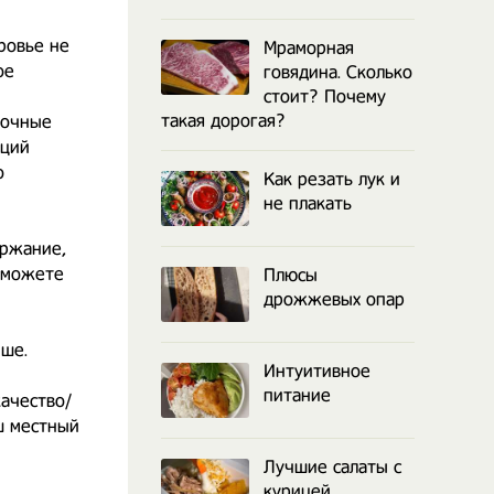
ровье не
Мраморная
ое
говядина. Сколько
стоит? Почему
такая дорогая?
лочные
ьций
о
Как резать лук и
не плакать
ержание,
 сможете
Плюсы
дрожжевых опар
чше.
Интуитивное
питание
качество/
ш местный
Лучшие салаты с
курицей