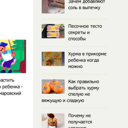
Зачем добавляют
соль в выпечку
Песочное тесто
секреты и
способы
Хурма в прикорме
ребенка когда
можно
растить
Как похудеть? Диета или
Как мотивиро
Как правильно
 ребенка -
правильное питание?
на достижени
выбрать хурму
маровский
спелую не
вяжущую и сладкую
Почему не
получается