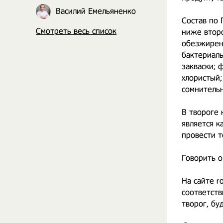
⠀
Василий Емельяненко
Состав по
Смотреть весь список
ниже второ
обезжиренн
бактериал
закваски; 
хлористый;
сомнительн
⠀
В твороге 
является к
провести т
⠀
Говорить о
⠀
На сайте r
соответств
творог, бу
⠀