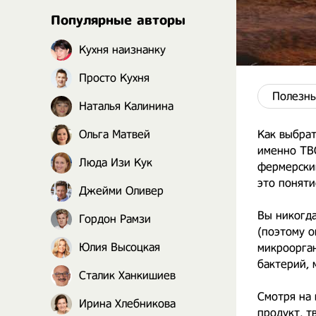
Популярные авторы
Кухня наизнанку
Просто Кухня
Полезны
Наталья Калинина
Ольга Матвей
Как выбрат
именно ТВО
Люда Изи Кук
фермерский
это поняти
Джейми Оливер
Вы никогда
Гордон Рамзи
(поэтому о
Юлия Высоцкая
микроорган
бактерий, 
Сталик Ханкишиев
⠀
Смотря на 
Ирина Хлебникова
продукт, т