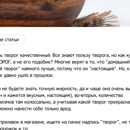
е статьи
ь творог качественный. Все знают пользу творога, но как к
РОГ, а не его подобие? Многие верят в то, что "домашний
 творог" намного лучше, потому что он "настоящий". Но, 
е давно ушло в прошлое.
 не будете знать точную жирность, да и чаще она очень в
н и кажется вкусным, настоящим), во-вторых, количество
измов там колоссально, а учитывая какой творог прекрасна
можно нанести себе только вред.
прилавок в магазине, ищите на пачке надпись "творог", не
ворожок и тд.