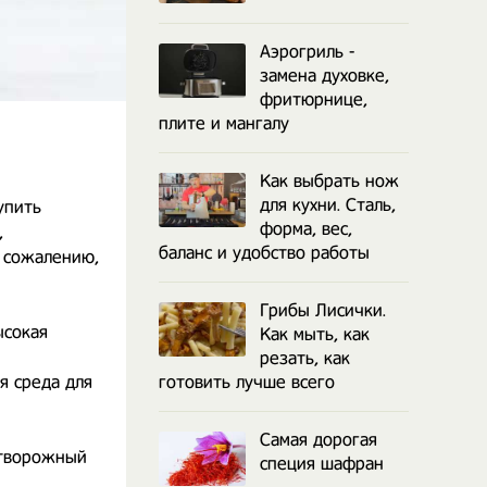
Аэрогриль -
замена духовке,
фритюрнице,
плите и мангалу
Как выбрать нож
для кухни. Сталь,
упить
форма, вес,
,
баланс и удобство работы
к сожалению,
Грибы Лисички.
ысокая
Как мыть, как
резать, как
я среда для
готовить лучше всего
Самая дорогая
 творожный
специя шафран