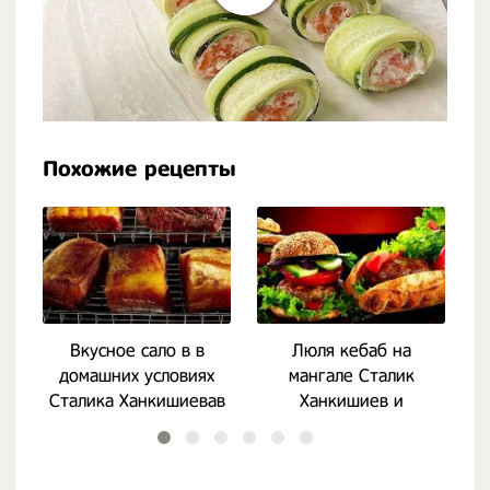
Похожие рецепты
Вкусное сало в в
Люля кебаб на
домашних условиях
мангале Сталик
Сталика Ханкишиевав
Ханкишиев и
гамбургеры