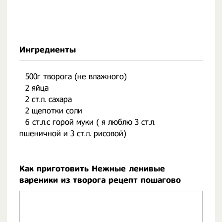
Ингредиенты
⠀500г творога (не влажного)
⠀2 яйца
⠀2 ст.л. сахара
⠀2 щепотки соли
⠀6 ст.л.с горой муки ( я люблю 3 ст.л.
пшеничной и 3 ст.л. рисовой)
Как приготовить Нежные ленивые
вареники из творога рецепт пошагово