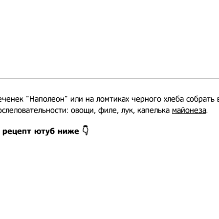
еченек "Наполеон" или на ломтиках черного хлеба собрать 
ослеловательности: овощи, филе, лук, капелька
майонеза
.
 рецепт ютуб ниже 👇