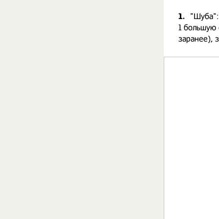
1.
"Шуба":
1 большую 
заранее), з