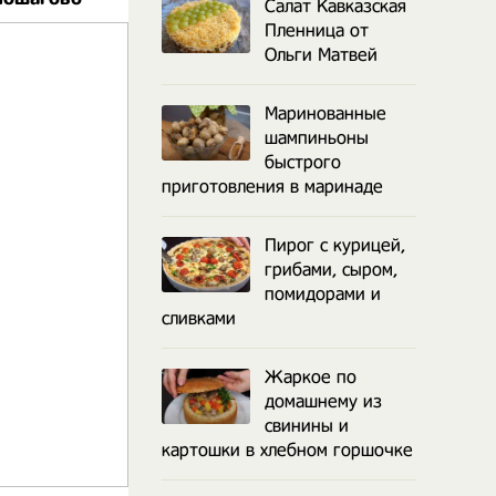
Салат Кавказская
Пленница от
Ольги Матвей
Маринованные
шампиньоны
быстрого
приготовления в маринаде
Пирог с курицей,
грибами, сыром,
помидорами и
сливками
Жаркое по
домашнему из
свинины и
картошки в хлебном горшочке