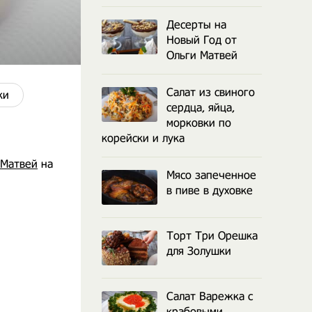
Десерты на
Новый Год от
Ольги Матвей
Салат из свиного
ки
сердца, яйца,
морковки по
корейски и лука
 Матвей
на
Мясо запеченное
в пиве в духовке
Торт Три Орешка
для Золушки
Салат Варежка с
крабовыми