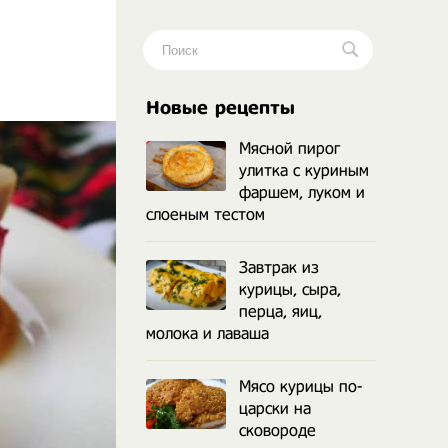
.
Новые рецепты
Мясной пирог
улитка с куриным
фаршем, луком и
слоеным тестом
Завтрак из
курицы, сыра,
перца, яиц,
молока и лаваша
Мясо курицы по-
царски на
сковороде