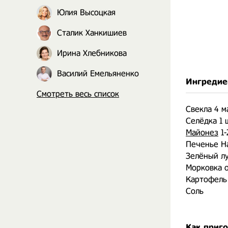
Юлия Высоцкая
Сталик Ханкишиев
Ирина Хлебникова
Василий Емельяненко
Ингредие
Смотреть весь список
Свекла 4 м
Селёдка 1 
Майонез
1-
Печенье Н
Зелёный лу
Морковка о
Картофель
Соль
Как приг