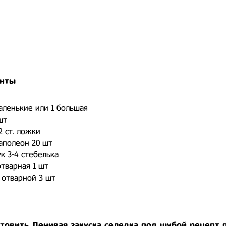
нты
аленькие или 1 большая
шт
2 ст. ложки
аполеон 20 шт
к 3-4 стебелька
тварная 1 шт
 отварной 3 шт
отовить Ленивая закуска селедка под шубой рецепт 