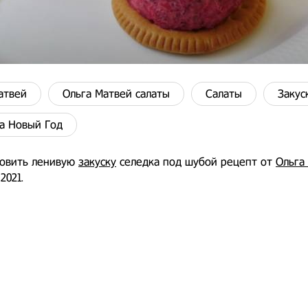
атвей
Ольга Матвей салаты
Салаты
Закус
а Новый Год
товить ленивую
закуску
селедка под шубой рецепт от
Ольга
2021.