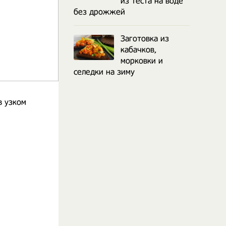
из теста на воде
без дрожжей
Заготовка из
кабачков,
морковки и
селедки на зиму
в узком