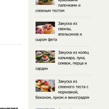
палочками и
слоеным тестом
Закуска из
свеклы,
апельсинов и
сыром фета
Закуска из колец
кальмара, лука,
оливок, перца и
сардин
Закуска из
слоеного теста с
морковкой,
беконом, луком и виноградом
пошагово