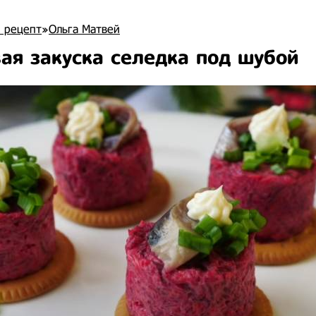
 рецепт
»
Ольга Матвей
ая закуска селедка под шубой