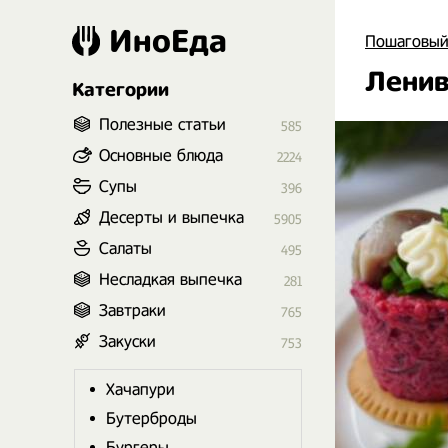
ИноЕда
Пошаговый
Ленив
Категории
Полезные статьи
585
Основные блюда
2224
Супы
396
Десерты и выпечка
5905
Салаты
495
Несладкая выпечка
281
Завтраки
765
Закуски
753
Хачапури
Бутерброды
Бургеры