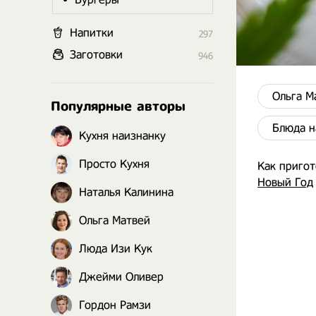
Напитки
297
Заготовки
946
Ольга М
Популярные авторы
Блюда н
Кухня наизнанку
Просто Кухня
Как приго
Новый Год
Наталья Калинина
Ольга Матвей
Люда Изи Кук
Джейми Оливер
Гордон Рамзи