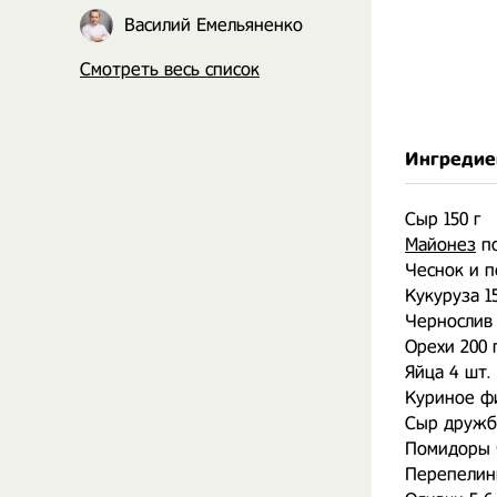
Василий Емельяненко
Смотреть весь список
Ингредие
Сыр 150 г
Майонез
по
Чеснок и п
Кукуруза 1
Чернослив 
Орехи 200 
Яйца 4 шт.
Куриное фи
Сыр дружб
Помидоры ч
Перепелин