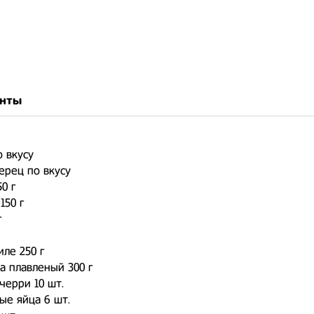
нты
 вкусу
ерец по вкусу
50 г
150 г
г
ле 250 г
а плавленый 300 г
ерри 10 шт.
ые яйца 6 шт.