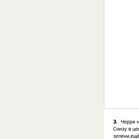
3.
Черри н
Снизу в це
зелени,ещё