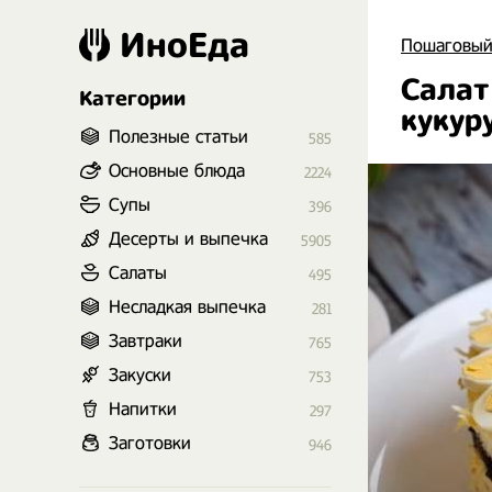
ИноЕда
Пошаговый
Салат
Категории
кукур
Полезные статьи
585
Основные блюда
2224
Супы
396
Десерты и выпечка
5905
Салаты
495
Несладкая выпечка
281
Завтраки
765
Закуски
753
Напитки
297
Заготовки
946