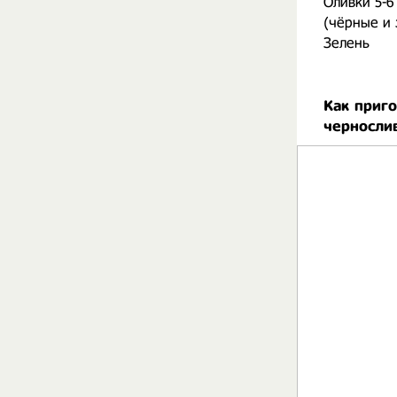
Оливки 5-6
(чёрные и
Зелень
Как приго
черносли