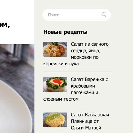
ом,
.
Новые рецепты
Салат из свиного
сердца, яйца,
морковки по
корейски и лука
Салат Варежка с
крабовыми
палочками и
слоеным тестом
Салат Кавказская
Пленница от
Ольги Матвей