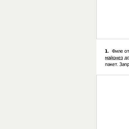
1.
Филе от
майонез
до
пакет. Зап