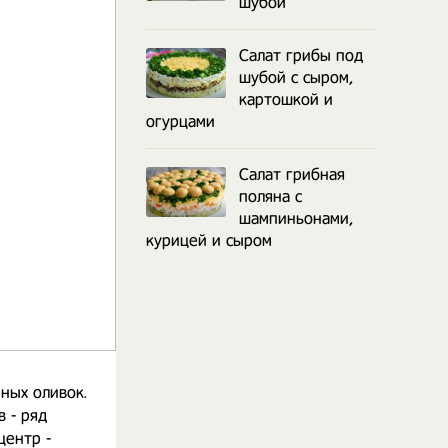
шубой
Салат грибы под
шубой с сыром,
картошкой и
огурцами
Салат грибная
поляна с
шампиньонами,
курицей и сыром
ных оливок.
 - ряд
центр -