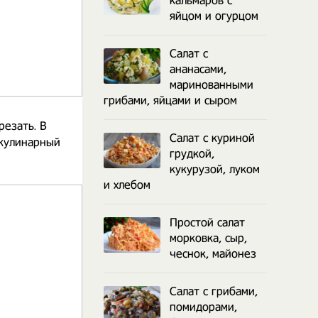
кальмаров с
яйцом и огурцом
Салат с
ананасами,
маринованными
грибами, яйцами и сыром
резать. В
Салат с куриной
 кулинарный
грудкой,
кукурузой, луком
и хлебом
Простой салат
морковка, сыр,
чеснок, майонез
Салат с грибами,
помидорами,