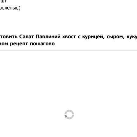
 шт.
 зелёные)
товить Салат Павлиний хвост с курицей, сыром, кук
вом рецепт пошагово