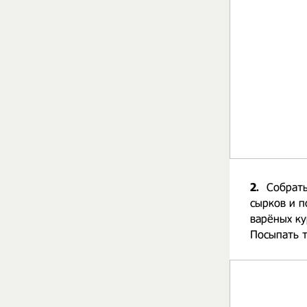
2.
Собрать
сырков и п
варёных ку
Посыпать т