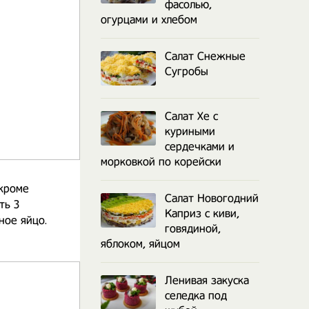
фасолью,
огурцами и хлебом
Салат Снежные
Сугробы
Салат Хе с
куриными
сердечками и
морковкой по корейски
кроме
Салат Новогодний
ть 3
Каприз с киви,
ное яйцо.
говядиной,
яблоком, яйцом
Ленивая закуска
селедка под