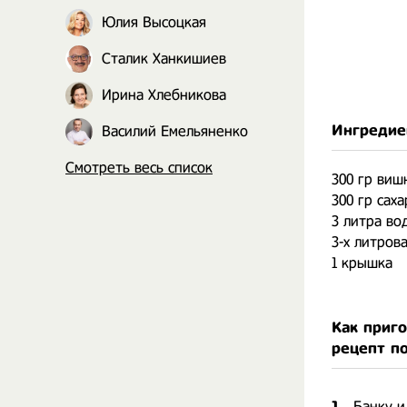
Юлия Высоцкая
Сталик Ханкишиев
Ирина Хлебникова
Ингредие
Василий Емельяненко
Смотреть весь список
300 гр виш
300 гр саха
3 литра во
3-х литров
1 крышка
Как приг
рецепт п
1.
Банку и