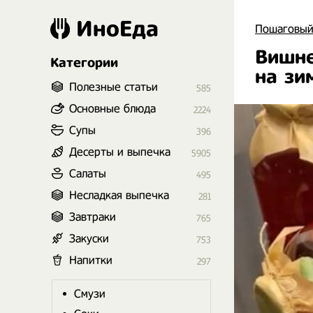
ИноЕда
Пошаговый
Вишне
Категории
на зи
Полезные статьи
585
Основные блюда
2224
Супы
396
Десерты и выпечка
5905
Салаты
495
Несладкая выпечка
281
Завтраки
765
Закуски
753
Напитки
297
Смузи