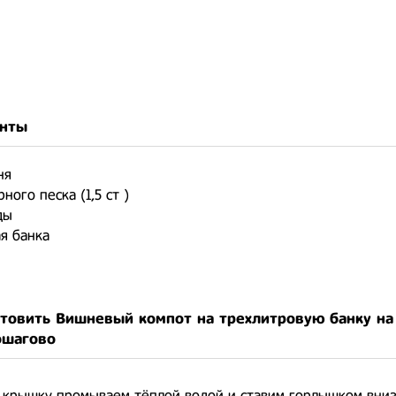
нты
ня
рного песка (1,5 ст )
ды
ая банка
отовить Вишневый компот на трехлитровую банку на
ошагово
 крышку промываем тёплой водой и ставим горлышком вниз