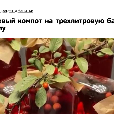
 рецепт
»
Напитки
вый компот на трехлитровую б
му