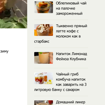
Облепиховый чай
на палочке
замороженный
Тыквенно пряный
латте кофе с
молоком как в
старбакс
 зиму
Напиток Лимонад
Фейхоа Клубника
Чайный гриб
комбуча напиток
как заварить на 3
литровую банку с сахаром
Домашний ликер