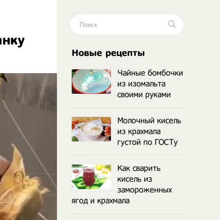
анку
.
Новые рецепты
Чайные бомбочки
из изомальта
своими руками
Молочный кисель
из крахмала
густой по ГОСТу
Как сварить
кисель из
замороженных
ягод и крахмала