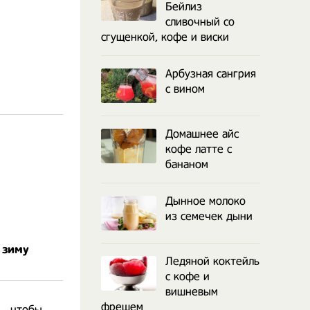
Бейлиз
сливочный со
сгущенкой, кофе и виски
Арбузная сангрия
с вином
Домашнее айс
кофе латте с
бананом
Дынное молоко
из семечек дыни
 зиму
Ледяной коктейль
с кофе и
вишневым
фрешем
 , чтобы