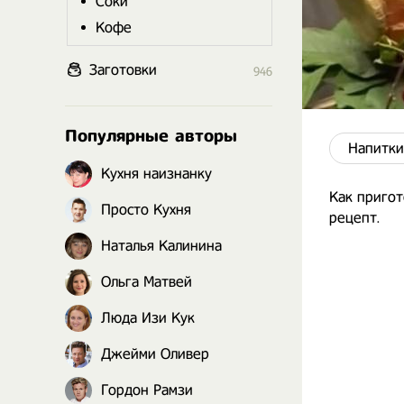
Соки
Кофе
Заготовки
946
Популярные авторы
Напитки
Кухня наизнанку
Как пригот
Просто Кухня
рецепт.
Наталья Калинина
Ольга Матвей
Люда Изи Кук
Джейми Оливер
Гордон Рамзи