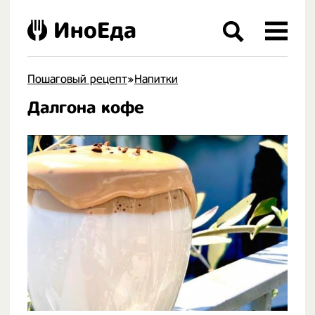
ИноЕда
Пошаговый рецепт
»
Напитки
Далгона кофе
.