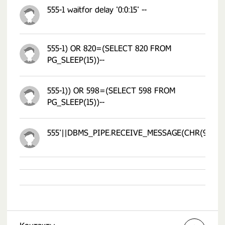
555-1 waitfor delay '0:0:15' --
555-1) OR 820=(SELECT 820 FROM
PG_SLEEP(15))--
555-1)) OR 598=(SELECT 598 FROM
PG_SLEEP(15))--
555'||DBMS_PIPE.RECEIVE_MESSAGE(CHR(98)||CH