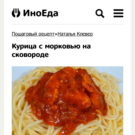
ИноЕда
Пошаговый рецепт
»
Наталья Клевер
Курица с морковью на
.
сковороде