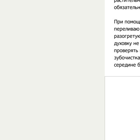
растительн
обязательн
При помощи
переливаю 
разогретую
духовку не
проверять 
зубочистка
середине б