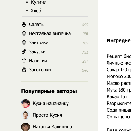
Куличи
Хлеб
Салаты
495
Несладкая выпечка
281
Ингредие
Завтраки
765
Закуски
753
Рецепт бис
Напитки
297
Яичные же
Заготовки
Сахар 120 г
946
Молоко 200
Масло раст
Мука 180 гр
Популярные авторы
Какао 15 г. 
Кухня наизнанку
Разрыхлите
Сода пищев
Просто Кухня
Соль щепо
Наталья Калинина
Безе корж