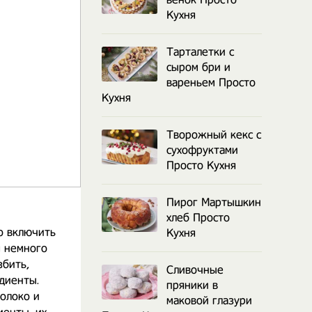
Кухня
Тарталетки с
сыром бри и
вареньем Просто
Кухня
Творожный кекс с
сухофруктами
Просто Кухня
Пирог Мартышкин
й
хлеб Просто
о включить
Кухня
я немного
збить,
Сливочные
диенты.
пряники в
молоко и
маковой глазури