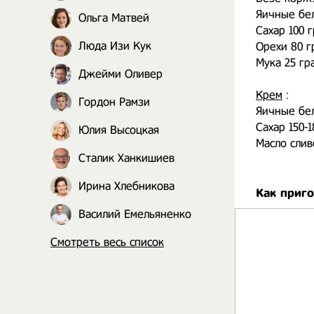
Яичные бел
Ольга Матвей
Сахар 100 
Люда Изи Кук
Орехи 80 г
Мука 25 гра
Джейми Оливер
Крем
:
Гордон Рамзи
Яичные бел
Сахар 150-
Юлия Высоцкая
Масло слив
Сталик Ханкишиев
Ирина Хлебникова
Как приго
Василий Емельяненко
Смотреть весь список