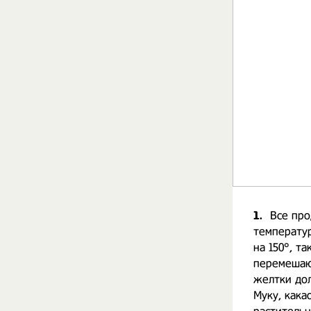
1.
Все про
температур
на 150°, т
перемешаю.
желтки дол
Муку, кака