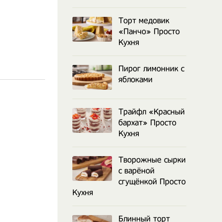
Торт медовик
«Панчо» Просто
Кухня
Пирог лимонник с
яблоками
Трайфл «Красный
бархат» Просто
Кухня
Творожные сырки
с варёной
сгущёнкой Просто
Кухня
Блинный торт