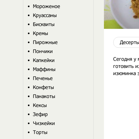
Мороженое
Круассаны
Бисквиты
Кремы
Пирожные
Десерты
Пончики
Сегодня у 
Капкейки
готовить и
Маффины
изюминка э
Печенье
Конфеты
Панакоты
Кексы
Зефир
Чизкейки
Торты