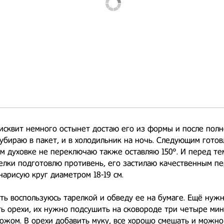
исквит немного остынет достаю его из формы и после полн
убираю в пакет, и в холодильник на ночь. Следующим гото
м духовке не переключаю также оставляю 150°. И перед те
елки подготовлю противень, его застилаю качественным п
нарисую круг диаметром 18-19 см.
ть воспользуюсь тарелкой и обведу ее на бумаге. Ещё нуж
ь орехи, их нужно подсушить на сковороде три четыре мин
ожом. В орехи добавить муку, все хорошо смешать и можно