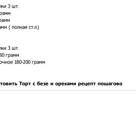
ки 3 шт.
грамм
рамм
мм ( полная ст.л.)
ки 3 шт.
180 грамм
очное 180-200 грамм
товить Торт с безе и орехами рецепт пошагово