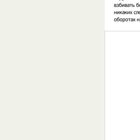
взбивать б
никаких сл
оборотах н