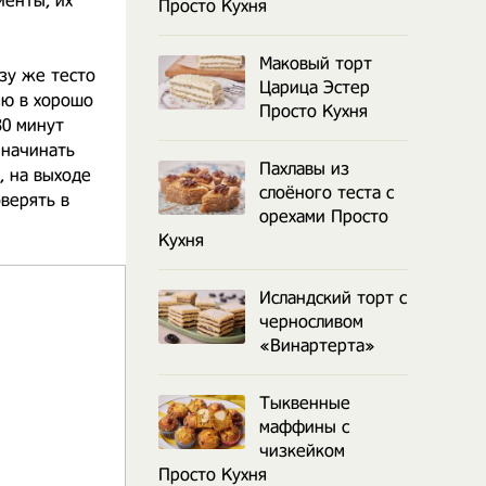
иенты, их
Просто Кухня
Маковый торт
зу же тесто
Царица Эстер
яю в хорошо
Просто Кухня
30 минут
 начинать
Пахлавы из
, на выходе
слоёного теста с
верять в
орехами Просто
Кухня
Исландский торт с
черносливом
«Винартерта»
Тыквенные
маффины с
чизкейком
Просто Кухня