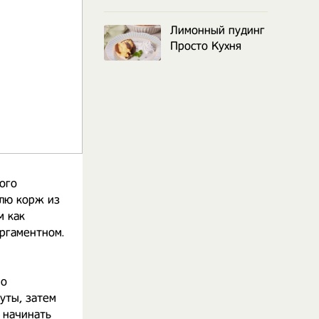
Лимонный пудинг
Просто Кухня
ого
влю корж из
м как
ергаментном.
но
уты, затем
 начинать