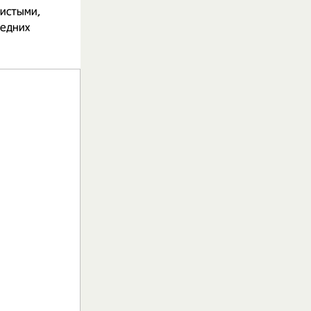
чистыми,
редних