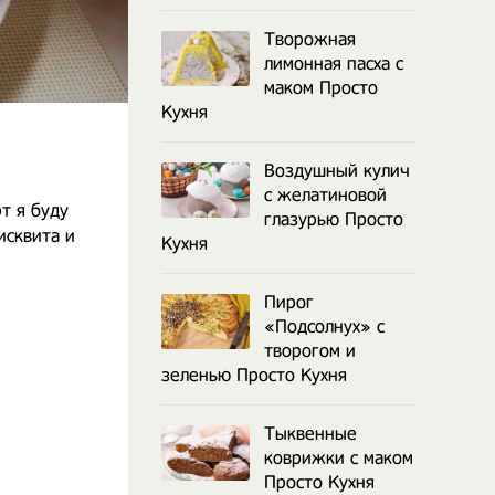
Творожная
лимонная пасха с
маком Просто
Кухня
Воздушный кулич
с желатиновой
т я буду
глазурью Просто
исквита и
Кухня
Пирог
«Подсолнух» с
творогом и
зеленью Просто Кухня
Тыквенные
коврижки с маком
Просто Кухня