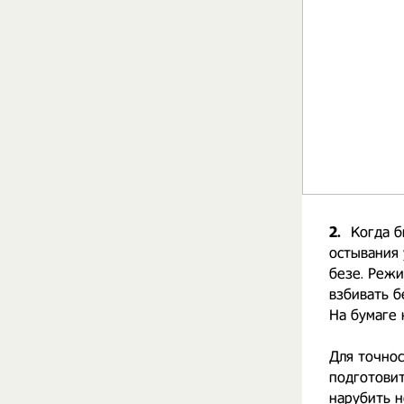
2.
Когда б
остывания 
безе. Режи
взбивать б
На бумаге 
Для точнос
подготовит
нарубить н